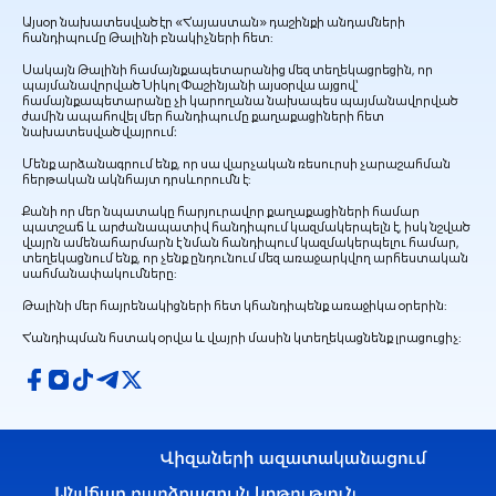
Այսօր նախատեսված էր «Հայաստան» դաշինքի անդամների
հանդիպումը Թալինի բնակիչների հետ։
Սակայն Թալինի համայնքապետարանից մեզ տեղեկացրեցին, որ
պայմանավորված Նիկոլ Փաշինյանի այսօրվա այցով՝
համայնքապետարանը չի կարողանա նախապես պայմանավորված
ժամին ապահովել մեր հանդիպումը քաղաքացիների հետ
նախատեսված վայրում:
Մենք արձանագրում ենք, որ սա վարչական ռեսուրսի չարաշահման
հերթական ակնհայտ դրսևորումն է։
Քանի որ մեր նպատակը հարյուրավոր քաղաքացիների համար
պատշաճ և արժանապատիվ հանդիպում կազմակերպելն է, իսկ նշված
վայրն ամենահարմարն է նման հանդիպում կազմակերպելու համար,
տեղեկացնում ենք, որ չենք ընդունում մեզ առաջարկվող արհեստական
սահմանափակումները։
Թալինի մեր հայրենակիցների հետ կհանդիպենք առաջիկա օրերին։
Հանդիպման հստակ օրվա և վայրի մասին կտեղեկացնենք լրացուցիչ։