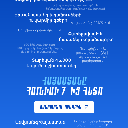
ՀԱՅԱՍՏԱՆԸ
ՀՈՒՆԻՍԻ 7-ԻՑ ՀԵՏՈ
ԾԱՆՈԹԱՆԱԼ ԾՐԱԳՐԻՆ