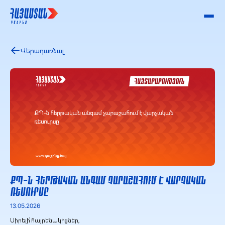
Վերադառնալ
ՔՊ-Ն ՀԵՐԹԱԿԱՆ ԱՆԳԱՄ ՉԱՐԱՇԱՀՈՒՄ Է ՎԱՐՉԱԿԱՆ
ՌԵՍՈՒՐՍԸ
13.05.2026
Սիրելի՛ հայրենակիցներ,