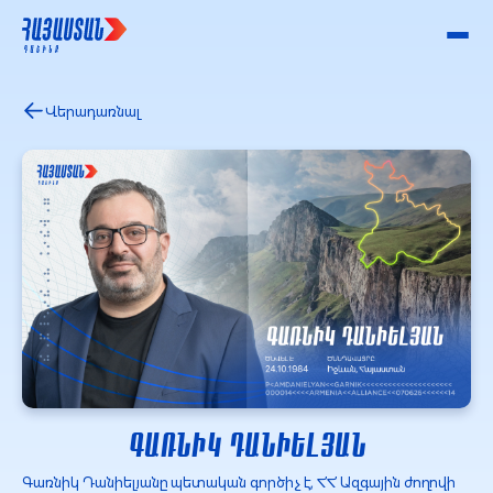
Վերադառնալ
ԳԱՌՆԻԿ ԴԱՆԻԵԼՅԱՆ
Գառնիկ Դանիելյանը պետական գործիչ է, ՀՀ Ազգային ժողովի