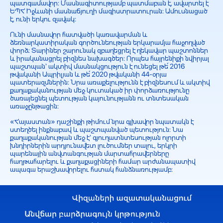
պատգամավոր: Մասնագիտությամբ պատմաբան է, ավարտել է
ԵՊՀ Իջևանի մասնաճյուղի մագիստրատուրան: Ամուսնացած
է, ունի երկու զավակ:
Ունի մասնավոր հատվածի կառավարման և
ձեռնարկատիրական գործունեության երկարամյա հաջողված
փորձ: Տարիներ շարունակ զբաղեցրել է ղեկավար պաշտոններ
և իրականացրել բիզնես նախագծեր: Որպես հայրենիքի նվիրյալ
պաշտպան՝ ակտիվ մասնակցություն է ունեցել թե՛ 2016
թվականի Ապրիլյան և թե՛ 2020 թվականի 44-օրյա
պատերազմներին: Նրա առաքելությունն է բիզնեսում և ակտիվ
քաղաքականության մեջ կուտակած իր փորձառությունը
ծառայեցնել պետության կայունությանն ու տնտեսական
առաջընթացին:
«Հայաստան» դաշինքի թիմում նրա գլխավոր նպատակն է
ստեղծել ինքնաբավ և պաշտպանված պետություն: Նա
քաղաքականության մեջ է՝ գյուղատնտեսության ոլորտի
խնդիրներին արդյունավետ լուծումներ տալու, երկրի
պարենային անվտանգության մարտահրավերները
հաղթահարելու և քաղաքացիների համար արժանապատիվ
ապագա երաշխավորելու հստակ հանձնառությամբ: