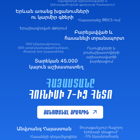
ՀԱՅԱՍՏԱՆԸ
ՀՈՒՆԻՍԻ 7-ԻՑ ՀԵՏՈ
ԾԱՆՈԹԱՆԱԼ ԾՐԱԳՐԻՆ